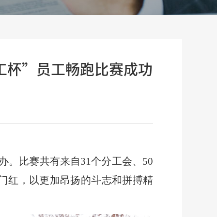
工杯”员工畅跑比赛成功
办。比赛共有来自
31个分工会、50
门红
，
以更加昂扬的斗志和拼搏精