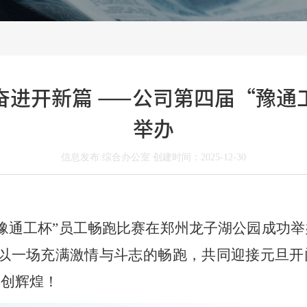
奋进开新篇 ——公司第四届“豫通
举办
信息发布:综合办公室 创建时间：2025-12-30
“豫通工杯”员工畅跑比赛在
郑州
龙子湖公园成功举
家以一场充满激情与斗志的畅跑，共同迎接元旦开
再创辉煌！