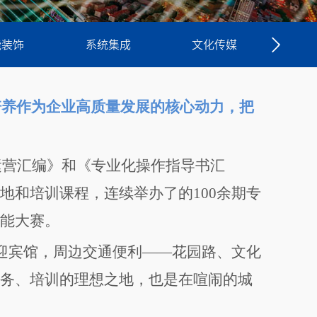
能装饰
系统集成
文化传媒
专
培养作为企业高质量发展的核心动力，把
运营汇编》和《专业化操作指导书汇
地和培训课程，连续举办了的
100
余期专
能大赛。
迎宾馆，周边交通便利——花园路、文化
务、培训的理想之地，也是在喧闹的城