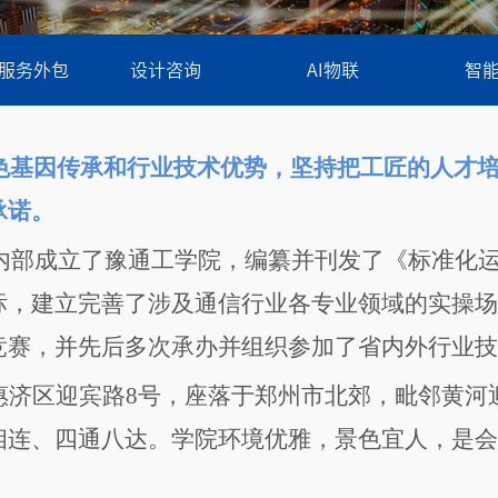
服务外包
设计咨询
AI物联
智
色基因传承和行业技术优势，坚持把工匠的人才
承诺。
内部成立了豫通工学院，编纂并刊发了《标准化
标，建立完善了涉及通信行业各专业领域的实操场
竞赛，并先后多次承办并组织参加了省内外行业技
惠济区迎宾路
8
号，座落于郑州市北郊，毗邻黄河
相连、四通八达。学院环境优雅，景色宜人，是会