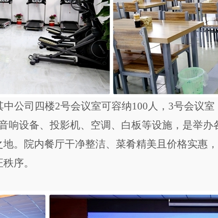
其中公司四楼
号会议室可容纳
人，
号会议室
2
100
3
音响设备、投影机、空调、白板等设施，是举办
之地。院内餐厅干净整洁、菜肴精美且价格实惠，
证秩序。