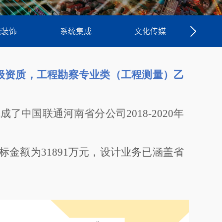
能装饰
系统集成
文化传媒
专
级资质
，工程勘察专业类（工程测量）乙
完成了中国联通河南省分公司
2018-2020
年
中标金额为31891万元，设计业务已涵盖省